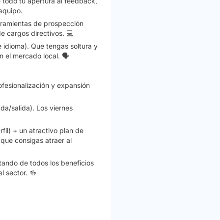
 todo tu apertura al
feedback
,
 equipo.
rramientas de prospección
e cargos directivos. 💻
 idioma). Que tengas soltura y
 el mercado local. 🗣️
ofesionalización y expansión
da/salida). Los viernes
rfil)
+ un atractivo plan de
que consigas atraer al
utando de todos los beneficios
l sector. 🍻