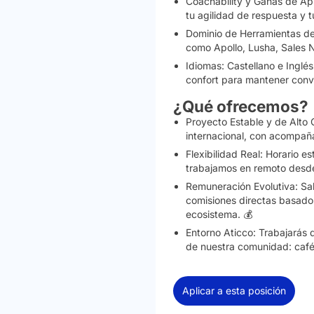
Coachability y Ganas de Ap
tu agilidad de respuesta y t
Dominio de Herramientas de
como Apollo, Lusha, Sales N
Idiomas:
Castellano e
Inglés
confort para mantener conv
¿Qué ofrecemos?
Proyecto Estable y de Alto 
internacional, con acompañ
Flexibilidad Real:
Horario est
trabajamos en remoto desde
Remuneración Evolutiva:
Sal
comisiones directas basad
ecosistema. 💰
Entorno Aticco:
Trabajarás d
de nuestra comunidad: café
Aplicar a esta posición