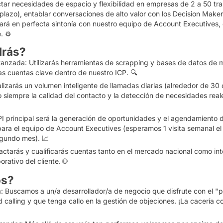
tar necesidades de espacio y flexibilidad en empresas de 2 a 50 tra
 plazo), entablar conversaciones de alto valor con los
Decision Maker
jará en perfecta sintonía con nuestro equipo de
Account Executives
,
. ⚙️
drás?
vanzada:
Utilizarás herramientas de
scrapping
y bases de datos de 
 las cuentas clave dentro de nuestro ICP. 🔍
lizarás un volumen inteligente de llamadas diarias (alrededor de 30
do siempre la calidad del contacto y la detección de necesidades real
I principal será la generación de oportunidades y el agendamiento d
para el equipo de
Account Executives
(esperamos 1 visita semanal el
egundo mes). 📈
ctarás y cualificarás cuentas tanto en el mercado nacional como in
orativo del cliente. 🌐
os?
:
Buscamos a un/a desarrollador/a de negocio que disfrute con el "p
d calling
y que tenga callo en la gestión de objeciones. ¡La cacería co