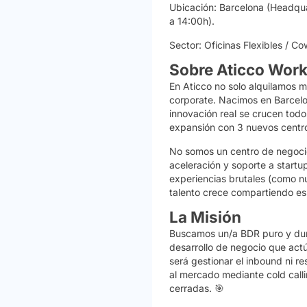
Ubicación:
Barcelona (Headquar
a 14:00h).
Sector:
Oficinas Flexibles / C
Sobre Aticco Wor
En Aticco no solo alquilamos 
corporate. Nacimos en Barcelon
innovación real se crucen todo
expansión con 3 nuevos centro
No somos un centro de negocio
aceleración y soporte a startu
experiencias brutales (como n
talento crece compartiendo es
La Misión
Buscamos un/a
BDR puro y du
desarrollo de negocio que act
será gestionar el inbound ni r
al mercado mediante
cold call
cerradas. 🎯