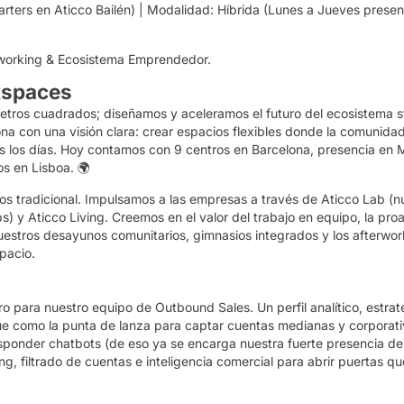
ters en Aticco Bailén) |
Modalidad:
Híbrida (Lunes a Jueves presen
oworking & Ecosistema Emprendedor.
kspaces
metros cuadrados; diseñamos y aceleramos el futuro del ecosistema s
a con una visión clara: crear espacios flexibles donde la comunidad,
s los días. Hoy contamos con 9 centros en Barcelona, presencia en 
s en Lisboa. 🌍
s tradicional. Impulsamos a las empresas a través de
Aticco Lab
(nu
ps) y
Aticco Living
. Creemos en el valor del trabajo en equipo, la pro
uestros desayunos comunitarios, gimnasios integrados y los
afterwor
pacio.
ro para nuestro equipo de Outbound Sales
. Un perfil analítico, estra
úe como la punta de lanza para captar cuentas medianas y corporativ
esponder chatbots
(de eso ya se encarga nuestra fuerte presencia de 
ing
, filtrado de cuentas e inteligencia comercial para abrir puertas q