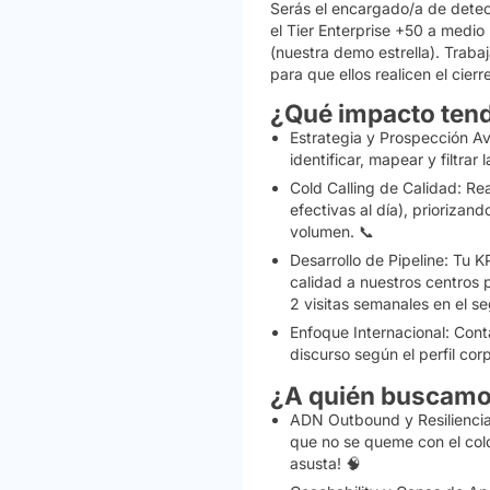
Serás el encargado/a de detec
el Tier Enterprise +50 a medio
(nuestra
demo
estrella). Traba
para que ellos realicen el cierre
¿Qué impacto ten
Estrategia y Prospección A
identificar, mapear y filtrar
Cold Calling de Calidad:
Rea
efectivas al día), priorizan
volumen. 📞
Desarrollo de Pipeline:
Tu KP
calidad a nuestros centros 
2 visitas semanales en el s
Enfoque Internacional:
Conta
discurso según el perfil corp
¿A quién buscam
ADN Outbound y Resiliencia
que no se queme con el
col
asusta! 🧠