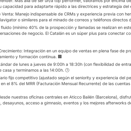
render:
Más allá de ser un/a
top performer
, valoramos por encima de
u capacidad para adaptarte rápido a las directrices y estrategia del
 Venta:
Manejo indispensable de CRMs y experiencia previa con he
avigator o similares para el minado de correos y teléfonos directos d
 fluido
(mínimo 40% de la prospección y llamadas se realizan en este
ersaciones de negocio. El
Catalán
es un súper plus para conectar con
Crecimiento:
Integración en un equipo de ventas en plena fase de pr
amiento y formación continua. 🏢
ándar de lunes a jueves de 9:00h a 18:30h (con flexibilidad de entra
 casa y terminamos a las 14:00h. 🕒
ario fijo competitivo (ajustado según el
seniority
y experiencia del pe
o en el 8% del MRR
(Facturación Mensual Recurrente) de las cuentas 
esde nuestras oficinas centrales en Aticco Bailén (Barcelona), disfr
, desayunos, acceso a gimnasio, eventos y los mejores
afterworks
de