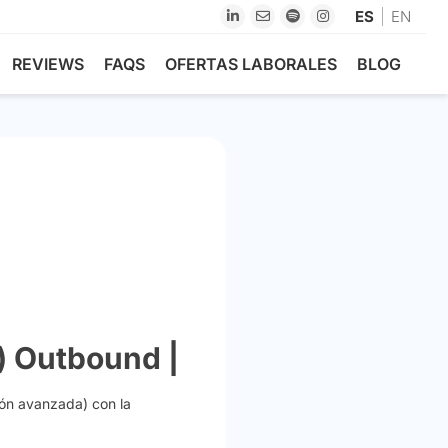
ES
EN
REVIEWS
FAQS
OFERTAS LABORALES
BLOG
) Outbound |
ión avanzada) con la