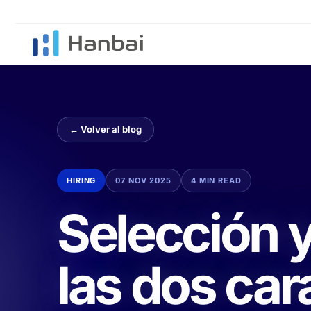
← Volver al blog
HIRING
07 NOV 2025
4 MIN READ
Selección 
las dos car