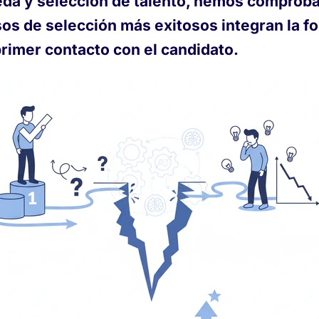
da y selección de talento, hemos comprob
sos de selección más exitosos integran la f
primer contacto con el candidato.