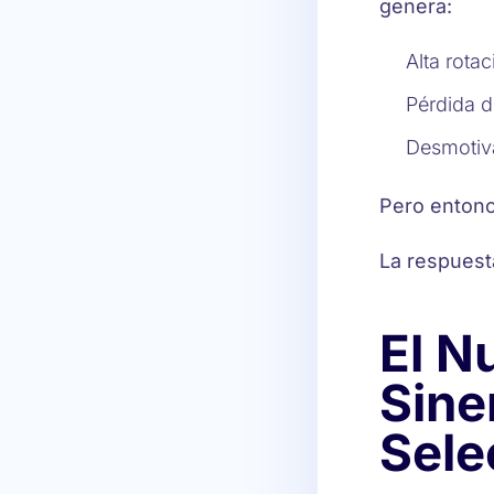
genera:
Alta rotac
Pérdida d
Desmotiva
Pero enton
La respuest
El N
Sine
Sele