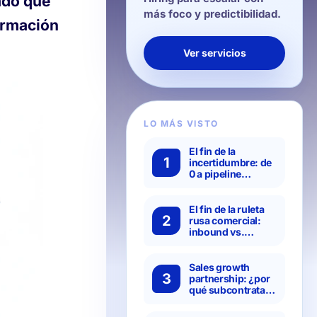
ado que
más foco y predictibilidad.
ormación
Ver servicios
LO MÁS VISTO
El fin de la
1
incertidumbre: de
0 a pipeline
predecible: los 4
pasos del método
Hanbai para
El fin de la ruleta
2
transformar tus
rusa comercial:
resultados
inbound vs.
outbound vs.
canales: cómo
crear una
Sales growth
3
estrategia de
partnership: ¿por
crecimiento
qué subcontratar
diversificada
SDRs
especializados es