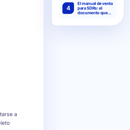
más eficiente que
El manual de venta
4
montarlo in-
para SDRs: el
house?
documento que
separa a los
equipos caóticos
de los predecibles
tarse a
leto