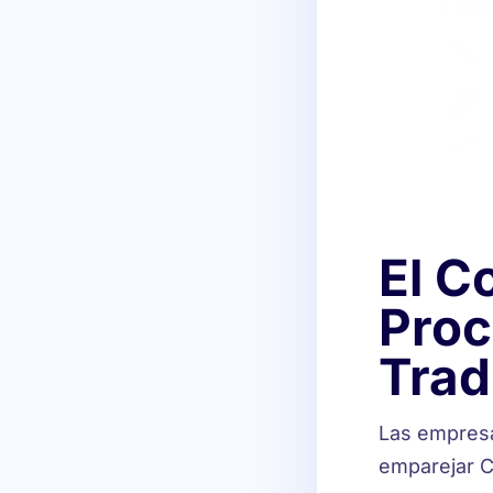
El C
Proc
Trad
Las empresa
emparejar C