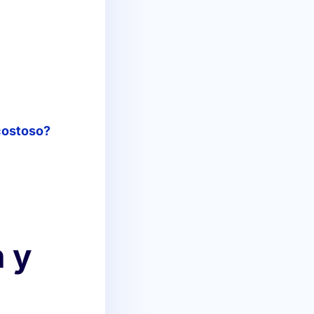
costoso?
 y