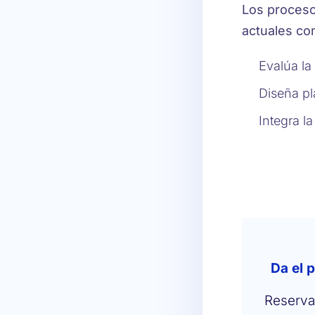
Los proceso
actuales com
Evalúa la
Diseña pl
Integra l
Da el 
Reserva 