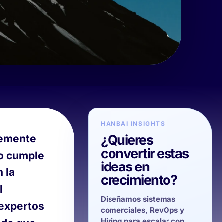
HANBAI INSIGHTS
¿Quieres
temente
convertir estas
no cumple
ideas en
 la
crecimiento?
l
Diseñamos sistemas
 expertos
comerciales, RevOps y
Hiring para escalar con