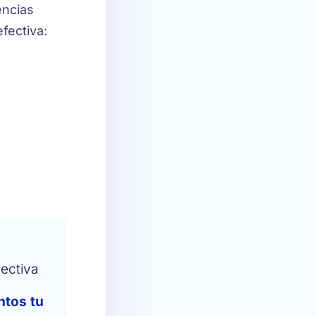
encias
fectiva:
ectiva
ntos tu