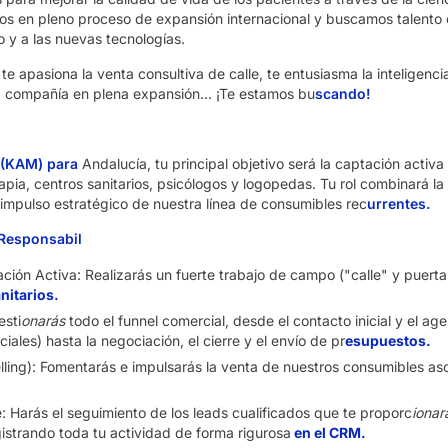
 en pleno proceso de expansión internacional y buscamos talento co
 y a las nuevas tecnologías.
e apasiona la venta consultiva de calle, te entusiasma la inteligencia 
na compañía en plena expansión... ¡Te estamos bu
scando!
(KAM) para
Andalucía, tu principal objetivo será la captación activ
apia, centros sanitarios, psicólogos y logopedas. Tu rol combinará la
impulso estratégico de nuestra línea de consumibles rec
urrentes.
 Responsabil
ación Activa: Realizarás un fuerte trabajo de campo ("calle" y puerta f
nitarios.
esti
onarás
todo el funnel comercial, desde el contacto inicial y el 
les) hasta la negociación, el cierre y el envío de pr
esupuestos.
lling): Fomentarás e impulsarás la venta de nuestros consumibles aso
: Harás el seguimiento de los leads cualificados que te proporc
ionar
gistrando toda tu actividad de forma rigurosa
en el CRM.