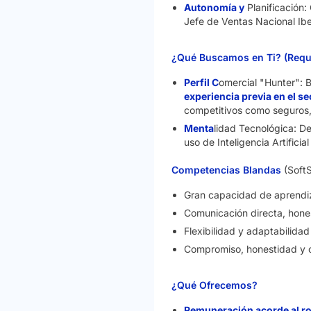
Autonomía y
Planificación
Jefe de Ventas Nacional Ibe
¿Qué Buscamos en Ti? (Requi
Perfil C
omercial "Hunter": 
experiencia previa en el se
competitivos como seguros,
Menta
lidad Tecnológica: De
uso de Inteligencia Artifici
Competencias Blandas
(SoftS
Gran capacidad de aprendiza
Comunicación directa, hones
Flexibilidad y adaptabilida
Compromiso, honestidad y c
¿Qué Ofrecemos?
Remuneración acorde al ro