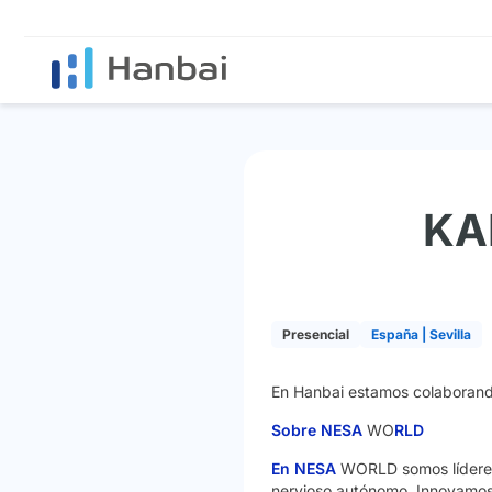
KA
Presencial
España | Sevilla
En Hanbai estamos colaborand
Sobre NESA
WO
RLD
En NESA
WORLD somos líderes 
nervioso autónomo. Innovamos p