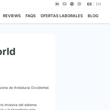
ES
EN
REVIEWS
FAQS
OFERTAS LABORALES
BLOG
rld
zona de Andalucía Occidental.
o invasiva del sistema
ia y la tecnología más