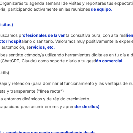
: Organizarás tu agenda semanal de visitas y reportarás tus expectati
ria, participando activamente en las reuniones
de equipo.
sitos)
Buscamos pr
ofesionales de la ven
ta consultiva pura, con alta resil
ie
ctor hospit
alario o sanitario. Valoramos muy positivamente la experi
 automoción, se
rvicios, etc.
bes sentirte cómodo/a utilizando herramientas digitales en tu día a d
al (ChatGPT, Claude) como soporte diario a tu gesti
ón comercial.
kills)
je y retención (para dominar el funcionamiento y las ventajas de nu
ta y transparente ("línea recta")
d a entornos dinámicos y de rápido crecimiento.
apacidad para asumir errores y apren
der de ellos)
l + comisiones por venta y cumplimiento de ob