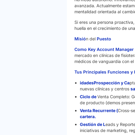
avanzada. Actualmente estamos
mentalidad orientada al cambio
Si eres una persona proactiva, t
huella en el crecimiento de u
Misió
n del
Puesto
Como Key Account Manager 
mercado en clínicas de fisioter
médicos de vanguardia con el 
Tus Principales Funciones y
idadesProspección y Ca
pt
nuevas clínicas y centros
sa
Ciclo de
Venta Completo: G
de producto (demos presencia
Venta Recurrente (
Cross-se
cartera.
Gestión de L
eads y Reporte
iniciativas de marketing, re