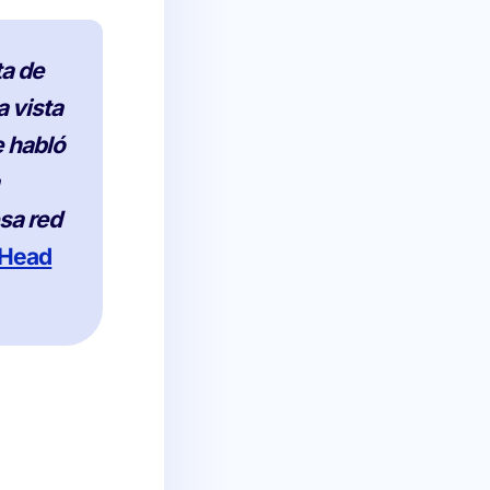
ta de
a vista
e habló
esa red
 Head