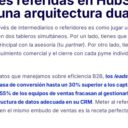
s referidas en Hub
una arquitectura dua
avés de intermediarios o referidores es como jugar u
en dos tableros simultáneos. Por un lado, tienes que
principal con la asesoría (tu
partner
). Por otro lado, t
uimiento comercial y el cierre con cada pyme indivi
atos que manejamos sobre eficiencia B2B,
los
leads
tasa de conversión hasta un 30% superior a los cap
l 55% de los equipos de ventas fracasan al gestionar
tructura de datos adecuada en su CRM
. Meter al refer
l en el mismo embudo de ventas es la receta perfecta