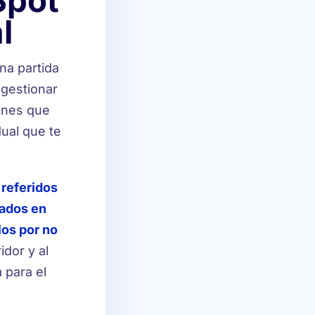
Spot
l
na partida
 gestionar
ienes que
dual que te
referidos
tados en
los por no
idor y al
 para el