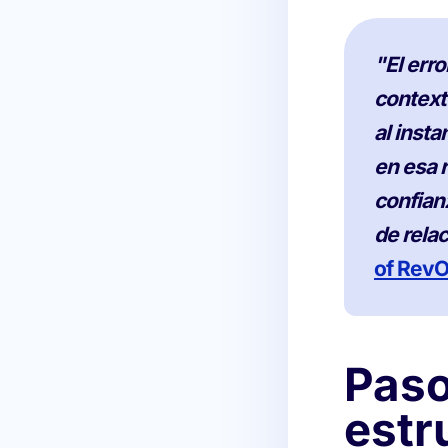
"El erro
contexto
al inst
en esa 
confian
de rela
of RevO
Paso
estr