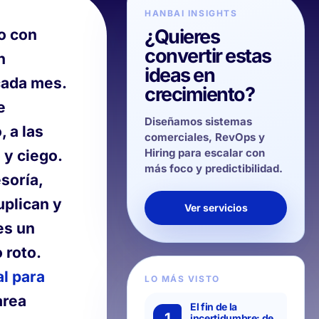
HANBAI INSIGHTS
¿Quieres
o con
convertir estas
n
ideas en
cada mes.
crecimiento?
e
Diseñamos sistemas
 a las
comerciales, RevOps y
Hiring para escalar con
 y ciego.
más foco y predictibilidad.
soría,
uplican y
Ver servicios
es un
 roto.
l para
LO MÁS VISTO
area
El fin de la
1
incertidumbre: de