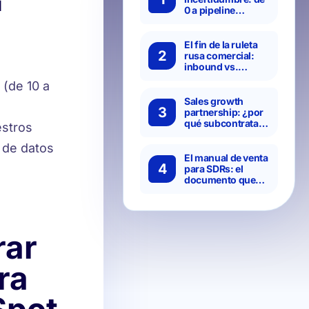
l
0 a pipeline
predecible: los 4
pasos del método
Hanbai para
El fin de la ruleta
2
transformar tus
rusa comercial:
resultados
inbound vs.
outbound vs.
(de 10 a
canales: cómo
crear una
Sales growth
3
estrategia de
partnership: ¿por
crecimiento
qué subcontratar
estros
diversificada
SDRs
especializados es
 de datos
más eficiente que
El manual de venta
4
montarlo in-
para SDRs: el
house?
documento que
separa a los
equipos caóticos
de los predecibles
rar
ra