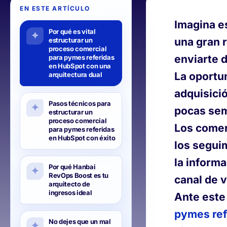
EN ESTE ARTÍCULO
Imagina e
Por qué es vital
una gran 
estructurar un
proceso comercial
enviarte 
para pymes referidas
en HubSpot con una
La oportu
arquitectura dual
adquisició
Pasos técnicos para
pocas sem
estructurar un
proceso comercial
Los comer
para pymes referidas
en HubSpot con éxito
los segui
la informa
Por qué Hanbai
RevOps Boost es tu
canal de v
arquitecto de
ingresos ideal
Ante este
pymes ref
No dejes que un mal