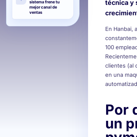
técnica y 
sistema frene tu
mejor canal de
crecimien
ventas
En Hanbai, 
constanteme
100 emplea
Recientemen
clientes (a
en una maqu
automatizad
Por 
un p