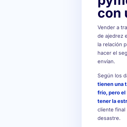
pyme
con 
Vender a tr
de ajedrez 
la relación 
hacer el seg
envían.
Según los d
tienen una 
frío, pero e
tener la es
cliente fina
desastre.